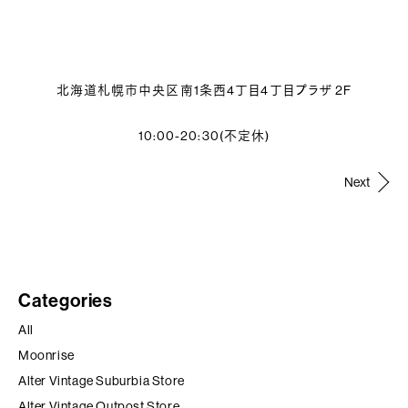
北海道札幌市中央区南1条西4丁目4丁目プラザ 2F
10:00-20:30(不定休)
Post
Next
navigation
Categories
All
Moonrise
Alter Vintage Suburbia Store
Alter Vintage Outpost Store