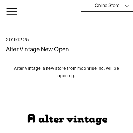
Skip
Online Store
to
the
Moonrise
content
2019.12.25
Alter Vintage New Open
Alter Vintage, a new store from moonrise inc, will be
opening.