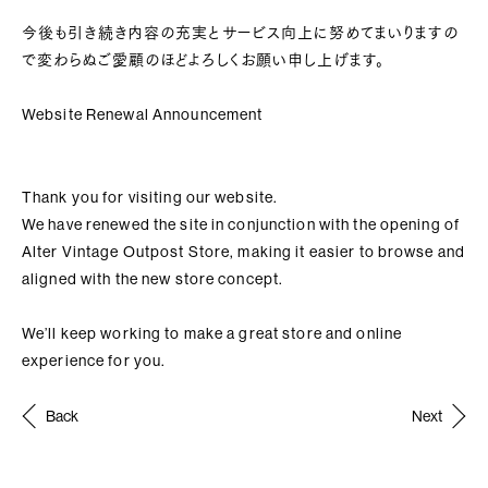
今後も引き続き内容の充実とサービス向上に努めてまいりますの
で変わらぬご愛顧のほどよろしくお願い申し上げます。
Website Renewal Announcement
Thank you for visiting our website.
We have renewed the site in conjunction with the opening of
Alter Vintage Outpost Store, making it easier to browse and
aligned with the new store concept.
We’ll keep working to make a great store and online
experience for you.
Post
Back
Next
navigation