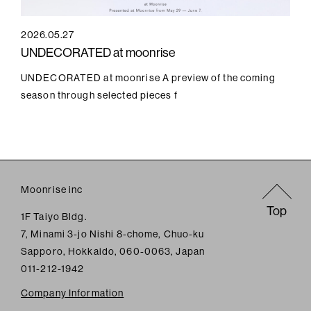
2026.05.27
UNDECORATED at moonrise
UNDECORATED at moonrise A preview of the coming
season through selected pieces f
Moonrise inc
Top
1F Taiyo Bldg.
7, Minami 3-jo Nishi 8-chome, Chuo-ku
Sapporo, Hokkaido, 060-0063, Japan
011-212-1942
Company Information