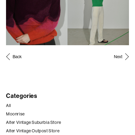
Post
Back
Next
navigation
Categories
All
Moonrise
Alter Vintage Suburbia Store
Alter Vintage Outpost Store