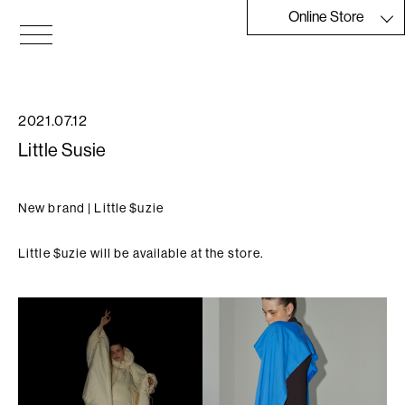
Skip
Online Store
to
the
Moonrise
content
2021.07.12
Little Susie
New brand | Little $uzie
Little $uzie will be available at the store.